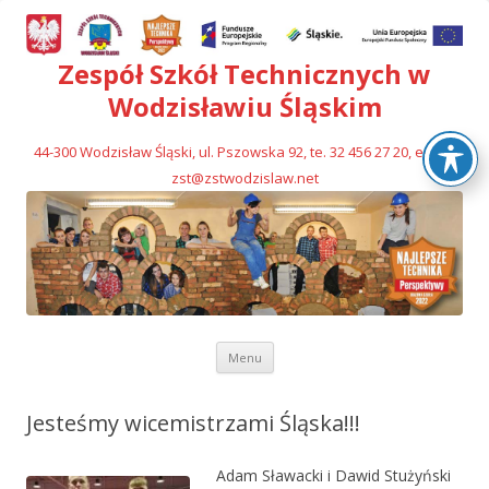
Zespół Szkół Technicznych w
Wodzisławiu Śląskim
44-300 Wodzisław Śląski, ul. Pszowska 92, te. 32 456 27 20, e-mail
zst@zstwodzislaw.net
Przejdź
Menu
do
treści
Jesteśmy wicemistrzami Śląska!!!
Adam Sławacki i Dawid Stużyński