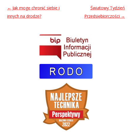
Nawigacja
←
Jak mogę chronić siebie i
Światowy Tydzień
wpisu
innych na drodze?
Przedsiębiorczości
→