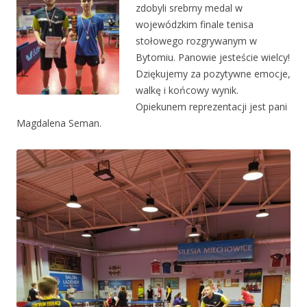
zdobyli srebrny medal w
wojewódzkim finale tenisa
stołowego rozgrywanym w
Bytomiu. Panowie jesteście wielcy!
Dziękujemy za pozytywne emocje,
walkę i końcowy wynik.
Opiekunem reprezentacji jest pani
Magdalena Seman.