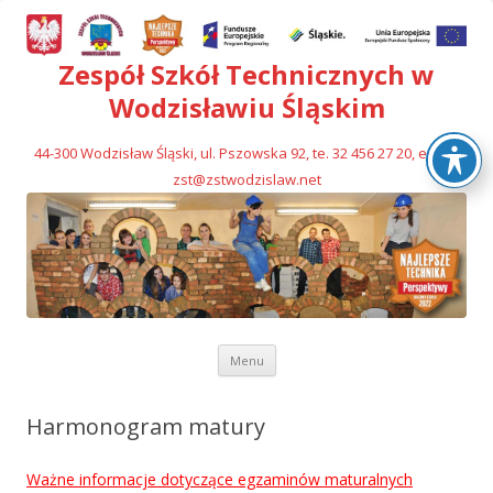
Zespół Szkół Technicznych w
Wodzisławiu Śląskim
44-300 Wodzisław Śląski, ul. Pszowska 92, te. 32 456 27 20, e-mail
zst@zstwodzislaw.net
Przejdź
Menu
do
treści
Harmonogram matury
Ważne informacje dotyczące egzaminów maturalnych