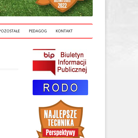
POZOSTAŁE
PEDAGOG
KONTAKT
BIBLIOTEKA ZST
CISCO
FILMY PROMOCYJNE
KRWIODAWSTWO HDKPCK
LOGO ZST
CI
PRASA O NAS
KI
A