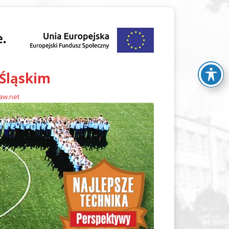
 Śląskim
law.net