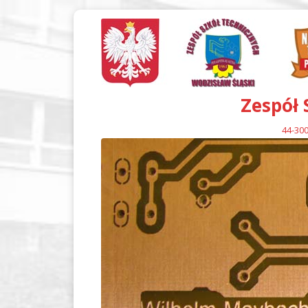
Zespół 
44-300