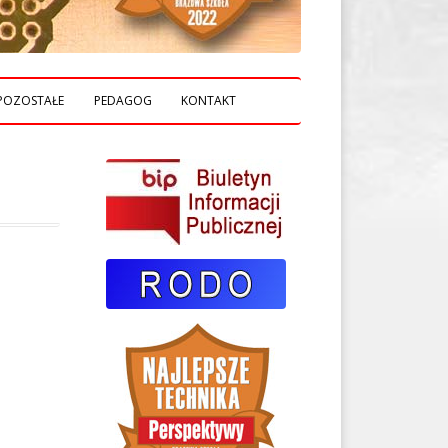
POZOSTAŁE
PEDAGOG
KONTAKT
BIBLIOTEKA ZST
CISCO
FILMY PROMOCYJNE
KRWIODAWSTWO HDKPCK
LOGO ZST
CI
PRASA O NAS
KI
A