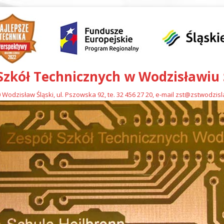
Szkół Technicznych w Wodzisławiu
 Wodzisław Śląski, ul. Pszowska 92, te. 32 456 27 20, e-mail zst@zstwodzis