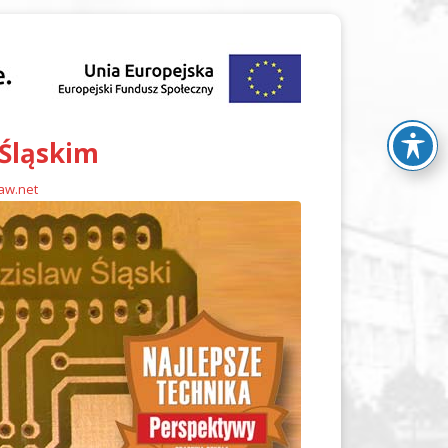
 Śląskim
law.net